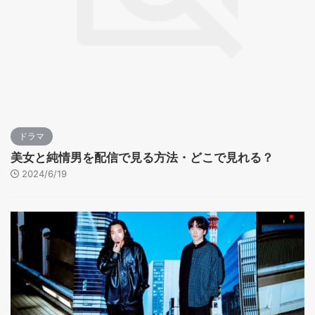
ドラマ
美女と純情男を配信で見る方法・どこで見れる？
2024/6/19