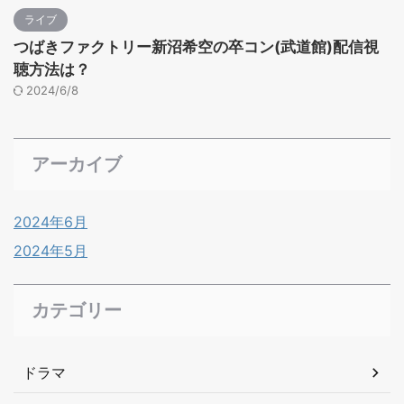
ライブ
つばきファクトリー新沼希空の卒コン(武道館)配信視
聴方法は？
2024/6/8
アーカイブ
2024年6月
2024年5月
カテゴリー
ドラマ