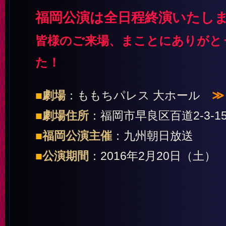
福岡公演は全日程終演いたし
皆様のご来場、まことにありがと
た！
■
劇場
：ももちパレス 大ホール
■
劇場住所
：福岡市早良区百道2-3-
■
福岡公演主催
：九州朝日放送
■
公演期間
：2016年2月20日（土） 1