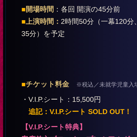
■
開場時間
：各回 開演の45分前
■
上演時間：
2時間50分（一幕120
35分）を予定
■
チケット料金
※税込／未就学児童入
・V.I.P.シート：15,500円
追記：V.I.P.シート SOLD OUT！
【V.I.P.シート特典】