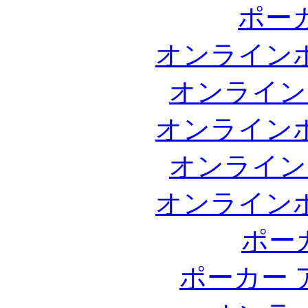
ポー
オンライン
オンライン
オンライン
オンライン
オンライン
ポー
ポーカー 