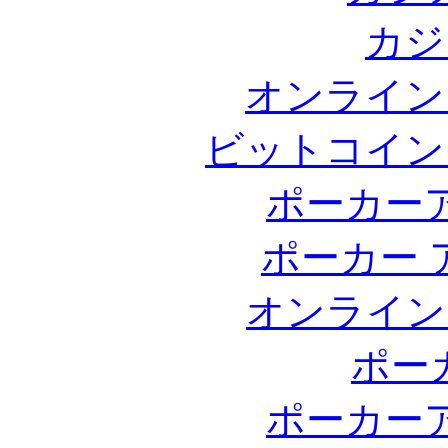
カジ
オンライン
ビットコイン
ポーカー
ポーカー 
オンライン
ポー
ポーカー