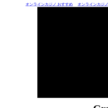
オンラインカジノ おすすめ
オンラインカジノ