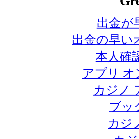
Gre
出金が
出金の早い
本人確
アプリ 
カジノ 
ブッ
カジ