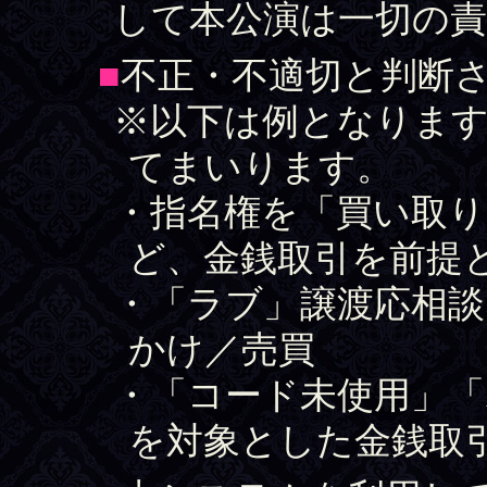
して本公演は一切の
■
不正・不適切と判断
※以下は例となります
てまいります。
・指名権を「買い取り
ど、金銭取引を前提
・「ラブ」譲渡応相談
かけ／売買
・「コード未使用」「
を対象とした金銭取