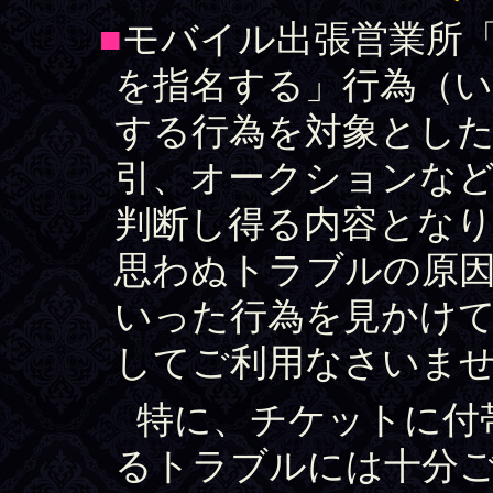
■
モバイル出張営業所
を指名する」行為（
する行為を対象とし
引、オークションなど
判断し得る内容とな
思わぬトラブルの原
いった行為を見かけ
してご利用なさいま
特に、チケットに付
るトラブルには十分