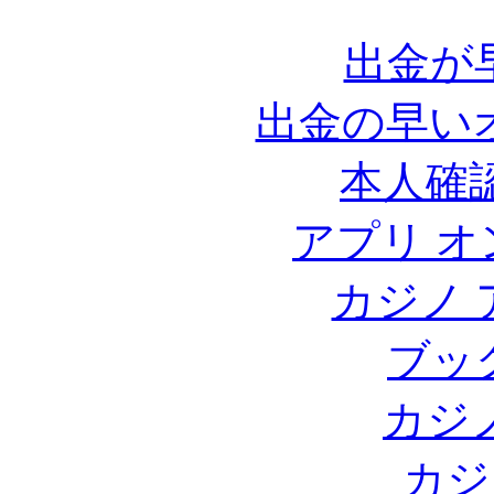
出金が
出金の早い
本人確
アプリ 
カジノ 
ブッ
カジ
カジ