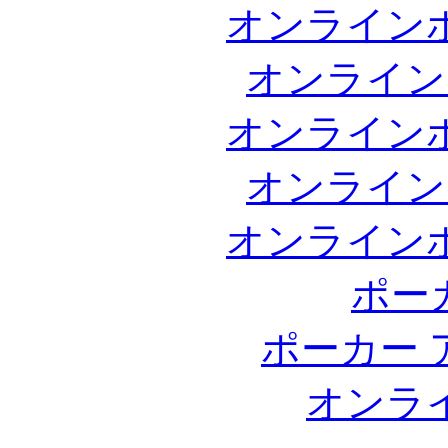
オンライン
オンライン
オンライン
オンライン
オンライン
ポー
ポーカー 
オンラ